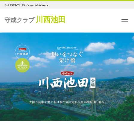
SHUSEI-CLUB Kawanishi-Ikeda
川西池田
守成クラブ
Me