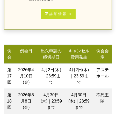
詳 細 情 報 »
例
例会日
出欠申請の
キャンセル
例会会
会
締切期日
費用発生
場
第
2026年4
4月2日(木)
4月2日(木)
アステ
17
月10日
｜23:59ま
｜23:59ま
ホール
回
(金)
で
で
第
2026年5
4月30日
4月30日
不死王
18
月8日
(木)｜23:59
(木)｜23:59
閣
回
(金)
まで
まで