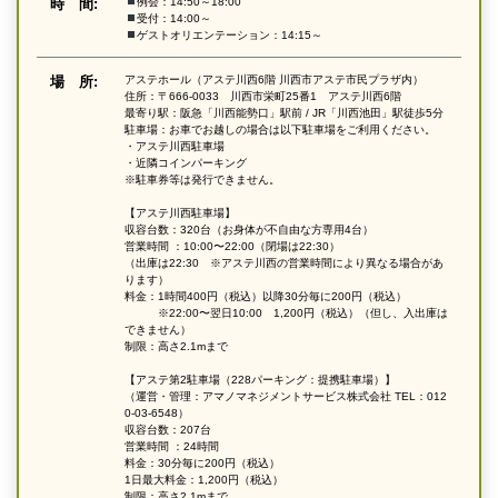
時 間:
例会：14:50～18:00
受付：14:00～
ゲストオリエンテーション：14:15～
場 所:
アステホール（アステ川西6階 川西市アステ市民プラザ内）
住所：〒666-0033 川西市栄町25番1 アステ川西6階
最寄り駅：阪急「川西能勢口」駅前 / JR「川西池田」駅徒歩5分
駐車場：お車でお越しの場合は以下駐車場をご利用ください。
・アステ川西駐車場
・近隣コインパーキング
※駐車券等は発行できません。
【アステ川西駐車場】
収容台数：320台（お身体が不自由な方専用4台）
営業時間 ：10:00〜22:00（閉場は22:30）
（出庫は22:30 ※アステ川西の営業時間により異なる場合があ
ります）
料金：1時間400円（税込）以降30分毎に200円（税込）
※22:00〜翌日10:00 1,200円（税込）（但し、入出庫は
できません）
制限：高さ2.1mまで
【アステ第2駐車場（228パーキング：提携駐車場）】
（運営・管理：アマノマネジメントサービス株式会社 TEL：012
0-03-6548）
収容台数：207台
営業時間 ：24時間
料金：30分毎に200円（税込）
1日最大料金：1,200円（税込）
制限：高さ2.1mまで