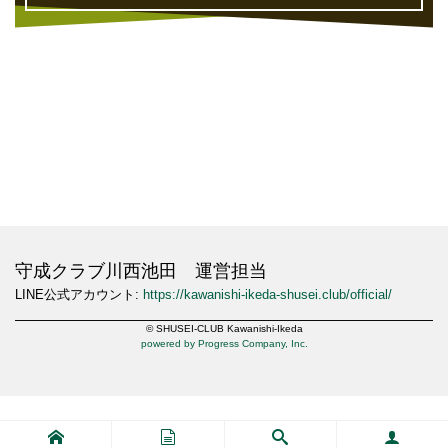
守成クラブ川西池田 運営担当
LINE公式アカウント:
https://kawanishi-ikeda-shusei.club/official/
© SHUSEI-CLUB Kawanishi-Ikeda
powered by Progress Company, Inc.