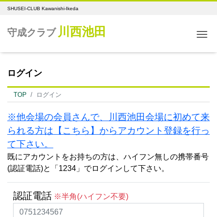
SHUSEI-CLUB Kawanishi-Ikeda
川西池田
守成クラブ
Me
ログイン
TOP
ログイン
※他会場の会員さんで、川西池田会場に初めて来
られる方は【こちら】からアカウント登録を行っ
て下さい。
既にアカウントをお持ちの方は、ハイフン無しの携帯番号
(認証電話)と「1234」でログインして下さい。
認証電話
※半角(ハイフン不要)