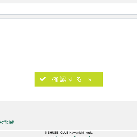
確 認 す る »
official/
© SHUSEI-CLUB Kawanishi-Ikeda